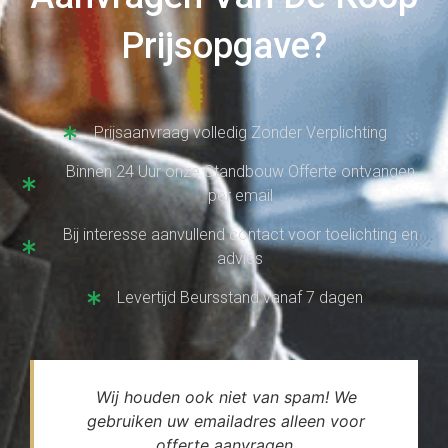
Prijsopgave?
Prijsaanvraag volledig Zonder Verplichting
Binnen 24 Uur onze Standbouw Offerte ontvangen
per email
Bij interesse aanvullend contact voor toelichting en
advies
Levertijd Beursstand vanaf 7 dagen
Wij houden ook niet van spam! We
gebruiken uw emailadres alleen voor
offerte aanvragen.