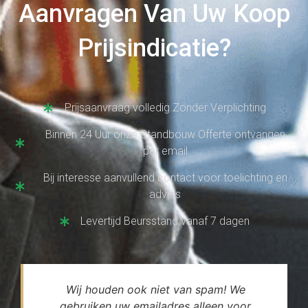
Aanvragen Van Uw Koop
Prijsindicatie?
Prijsaanvraag volledig Zonder Verplichting
Binnen 24 Uur onze Standbouw Offerte ontvangen
per email
Bij interesse aanvullend contact voor toelichting en
advies
Levertijd Beursstand vanaf 7 dagen
Wij houden ook niet van spam! We
gebruiken uw emailadres alleen voor