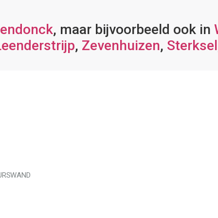
nendonck
, maar bijvoorbeeld ook in
Leenderstrijp
,
Zevenhuizen
,
Sterksel
EURSWAND