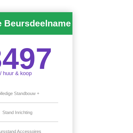
e Beursdeelname
3497
/ huur & koop
lledige Standbouw +
Stand Inrichting
ursstand Accessoires