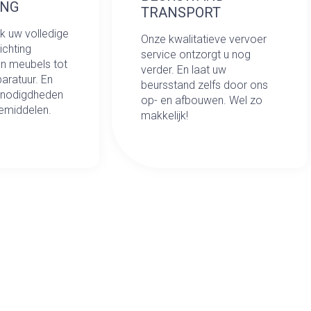
ING
TRANSPORT
k uw volledige
Onze kwalitatieve vervoer
ichting
service ontzorgt u nog
n meubels tot
verder. En laat uw
aratuur. En
beursstand zelfs door ons
enodigdheden
op- en afbouwen. Wel zo
iemiddelen.
makkelijk!