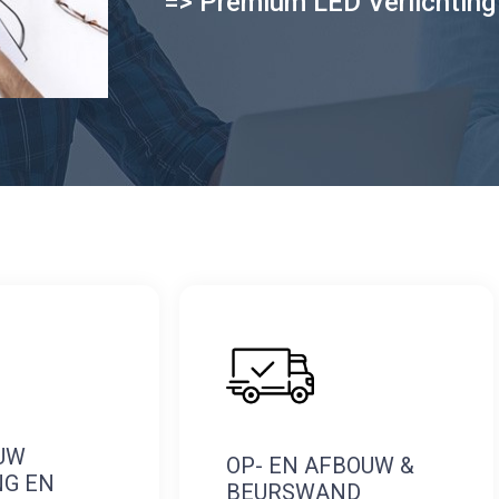
=> Premium LED Verlichting
UW
OP- EN AFBOUW &
NG EN
BEURSWAND