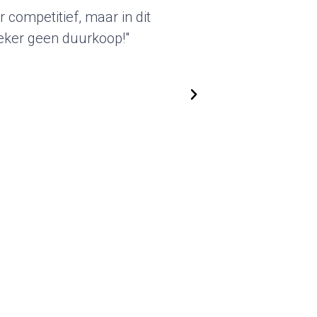
kter van deze standbouw sprak
everde beursstands kunnen we
n. We zijn flexibel in het
n steeds nieuwe, actuele
op!"