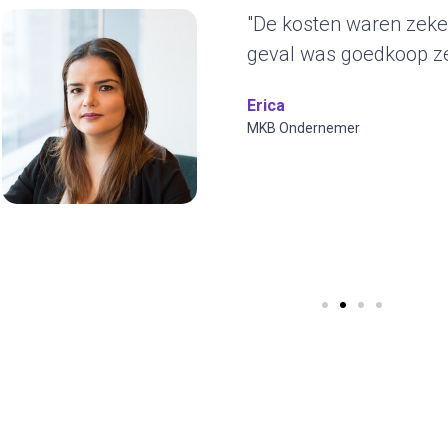
"Het duurzame kara
ons erg aan. De gel
jaren blijven gebruike
ontwerp en we kunne
visuals toepassen. T
Wilfred Verdoold
CYBERO