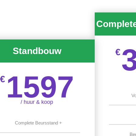
Complet
Standbouw
€
1597
€
Vo
/ huur & koop
Complete Beursstand +
Be