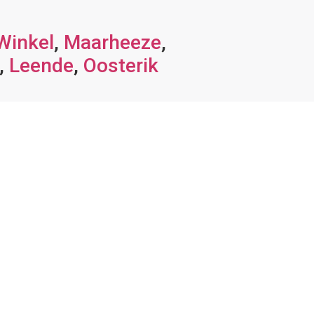
Winkel
,
Maarheeze
,
,
Leende
,
Oosterik