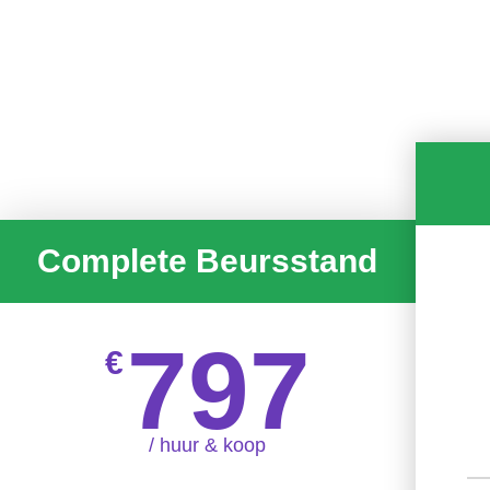
Complete Beursstand
797
€
/ huur & koop