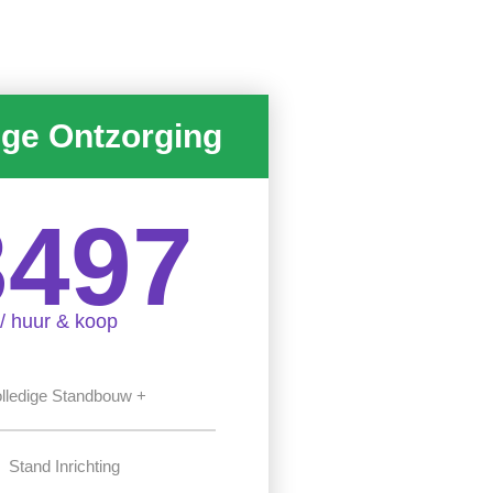
ige Ontzorging
3497
/ huur & koop
lledige Standbouw +
Stand Inrichting