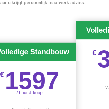
maar u krijgt persoonlijk maatwerk advies.
Volled
Volledige Standbouw
€
1597
€
Vo
/ huur & koop