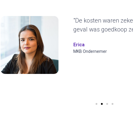
t
"Het duurzam
ons erg aan.
jaren blijven 
ontwerp en w
visuals toepa
Wilfred Verdoo
CYBERO