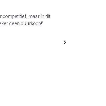
e karakter van deze standbouw sprak
 De geleverde beursstands kunnen we
gebruiken. We zijn flexibel in het
e kunnen steeds nieuwe, actuele
ssen. Top!"
ld