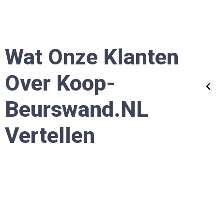
"De kosten waren zeker competitief, maar in di
geval was goedkoop zeker geen duurkoop!"
Wat Onze Klanten
Erica
Over Koop-
MKB Ondernemer
Beurswand.nL
Vertellen