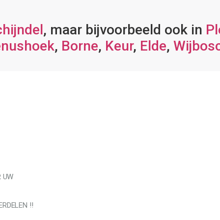
hijndel
, maar bijvoorbeeld ook in
Pl
enushoek
,
Borne
,
Keur
,
Elde
,
Wijbos
R UW
RDELEN !!