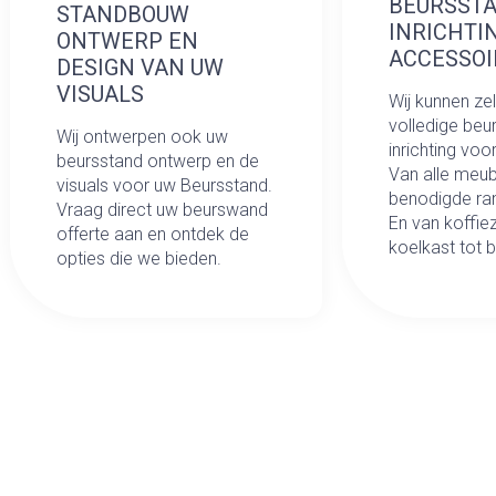
BEURSST
STANDBOUW
INRICHTI
ONTWERP EN
ACCESSOI
DESIGN VAN UW
VISUALS
Wij kunnen ze
volledige beu
Wij ontwerpen ook uw
inrichting voo
beursstand ontwerp en de
Van alle meubi
visuals voor uw Beursstand.
benodigde ra
Vraag direct uw beurswand
En van koffie
offerte aan en ontdek de
koelkast tot 
opties die we bieden.