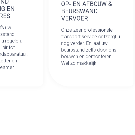
AND
OP- EN AFBOUW &
NG EN
BEURSWAND
RES
VERVOER
lfs uw
Onze zeer professionele
rsstand
transport service ontzorgt u
r u regelen.
nog verder. En laat uw
lair tot
beursstand zelfs door ons
ndapparatuur.
bouwen en demonteren.
zetter en
Wel zo makkelijk!
beamer.