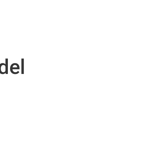
del
p