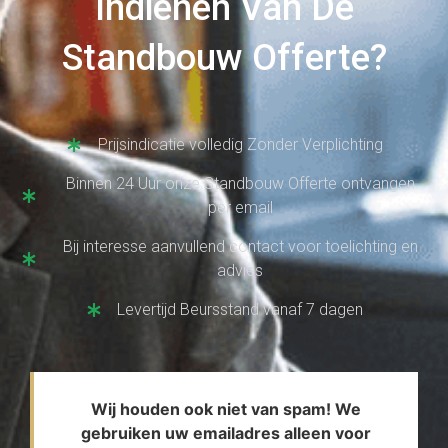
Indienen Van De
Standbouw Offerte?
Prijsindicatie volledig Zonder Verplichting
Binnen 24 Uur onze Standbouw Offerte ontvangen
per email
Bij interesse aanvullend contact voor toelichting en
advies
Levertijd Beursstand vanaf 7 dagen
Wij houden ook niet van spam! We
gebruiken uw emailadres alleen voor