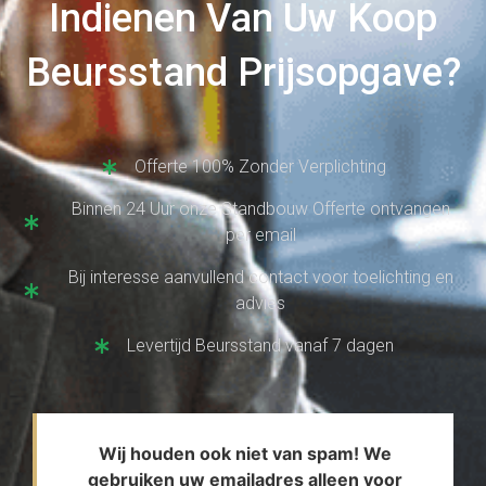
Indienen Van Uw Koop
Beursstand Prijsopgave?
Offerte 100% Zonder Verplichting
Binnen 24 Uur onze Standbouw Offerte ontvangen
per email
Bij interesse aanvullend contact voor toelichting en
advies
Levertijd Beursstand vanaf 7 dagen
Wij houden ook niet van spam! We
gebruiken uw emailadres alleen voor