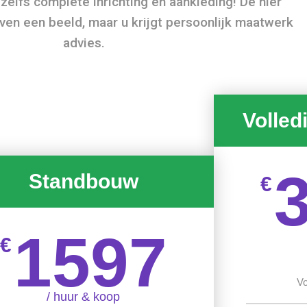
 zelfs complete inrichting en aankleding! De hier
n een beeld, maar u krijgt persoonlijk maatwerk
advies.
Volled
Standbouw
€
1597
€
Vo
/ huur & koop