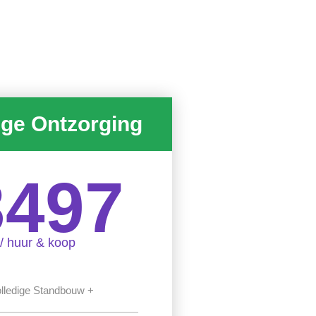
ige Ontzorging
3497
/ huur & koop
lledige Standbouw +