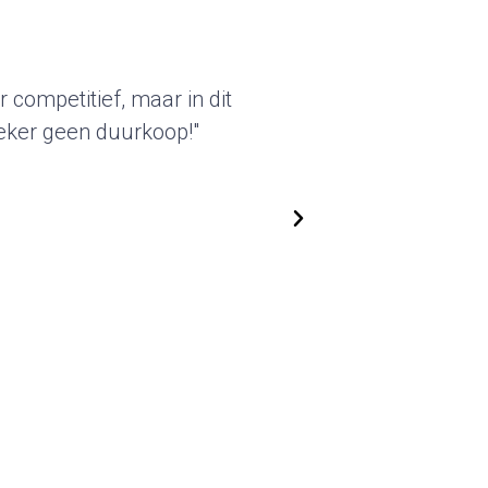
akter van deze standbouw sprak
eleverde beursstands kunnen we
ken. We zijn flexibel in het
nen steeds nieuwe, actuele
 Top!"