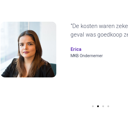
"Het duurzame kar
ons erg aan. De g
jaren blijven gebrui
ontwerp en we kun
visuals toepassen.
Wilfred Verdoold
CYBERO