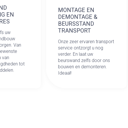
ND
MONTAGE EN
NG EN
DEMONTAGE &
RES
BEURSSTAND
TRANSPORT
lfs uw
andbouw
Onze zeer ervaren transport
zorgen. Van
service ontzorgt u nog
gewenste
verder. En laat uw
n van
beurswand zelfs door ons
gdheden tot
bouwen en demonteren.
ddelen.
Ideaal!