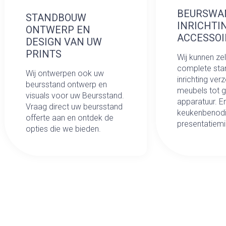
BEURSWA
STANDBOUW
INRICHTI
ONTWERP EN
ACCESSOI
DESIGN VAN UW
PRINTS
Wij kunnen ze
complete st
Wij ontwerpen ook uw
inrichting ver
beursstand ontwerp en
meubels tot 
visuals voor uw Beursstand.
apparatuur. E
Vraag direct uw beursstand
keukenbenodi
offerte aan en ontdek de
presentatiemi
opties die we bieden.