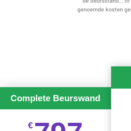
de beursstand... of
genoemde kosten geve
Complete Beurswand
€