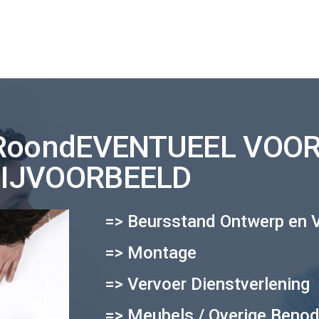
RoondEVENTUEEL VOOR
IJVOORBEELD
=> Beursstand Ontwerp en V
=> Montage
=> Vervoer Dienstverlening
=> Meubels / Overige Beno