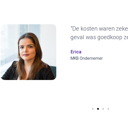
"Het duurzame kar
ons erg aan. De g
jaren blijven gebrui
ontwerp en we kun
visuals toepassen.
Wilfred Verdoold
CYBERO