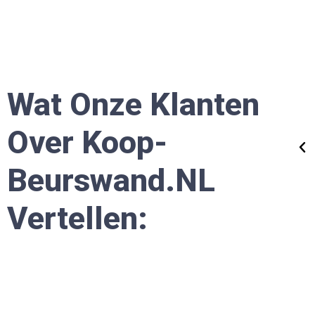
De kosten waren zeker competitief, maar in dit
eval was goedkoop zeker geen duurkoop!"
Wat Onze Klanten
rica
Over Koop-
KB Ondernemer
Beurswand.nL
Vertellen: