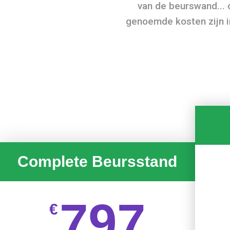
van de beurswand... o
genoemde kosten zijn in
Complete Beursstand
797
€