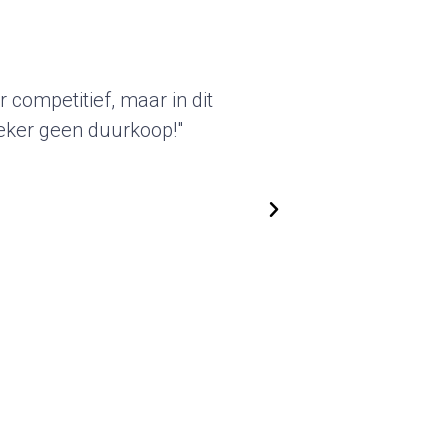
akter van deze standbouw sprak
eleverde beursstands kunnen we
ken. We zijn flexibel in het
nen steeds nieuwe, actuele
 Top!"