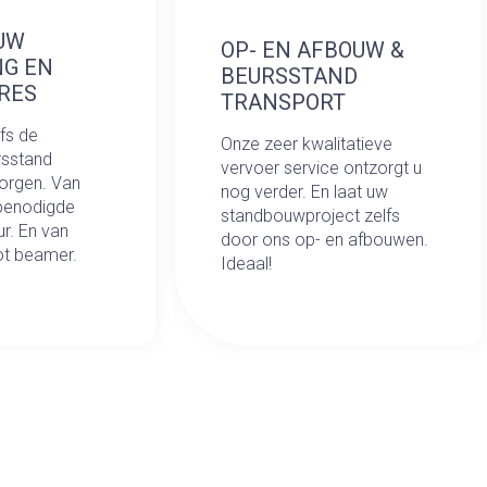
UW
OP- EN AFBOUW &
NG EN
BEURSSTAND
RES
TRANSPORT
lfs de
Onze zeer kwalitatieve
rsstand
vervoer service ontzorgt u
zorgen. Van
nog verder. En laat uw
 benodigde
standbouwproject zelfs
r. En van
door ons op- en afbouwen.
tot beamer.
Ideaal!