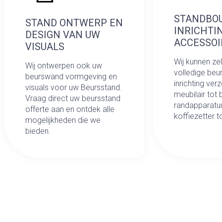
STANDBO
STAND ONTWERP EN
INRICHTI
DESIGN VAN UW
ACCESSOI
VISUALS
Wij kunnen ze
Wij ontwerpen ook uw
volledige beu
beurswand vormgeving en
inrichting ver
visuals voor uw Beursstand.
meubilair tot
Vraag direct uw beursstand
randapparatuu
offerte aan en ontdek alle
koffiezetter 
mogelijkheden die we
bieden.