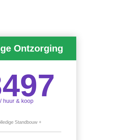
ige Ontzorging
3497
/ huur & koop
lledige Standbouw +