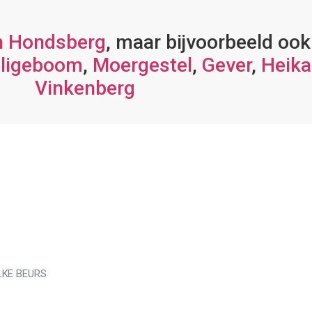
n Hondsberg
, maar bijvoorbeeld ook
iligeboom
,
Moergestel
,
Gever
,
Heika
Vinkenberg
LKE BEURS