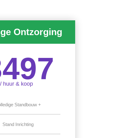
ige Ontzorging
3497
/ huur & koop
lledige Standbouw +
Stand Inrichting