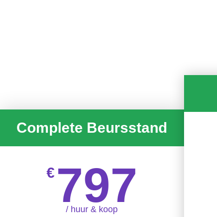
Complete Beursstand
797
€
/ huur & koop