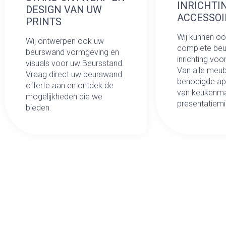
INRICHTI
DESIGN VAN UW
ACCESSOI
PRINTS
Wij kunnen o
Wij ontwerpen ook uw
complete beu
beurswand vormgeving en
inrichting voo
visuals voor uw Beursstand.
Van alle meub
Vraag direct uw beurswand
benodigde app
offerte aan en ontdek de
van keukenma
mogelijkheden die we
presentatiemi
bieden.