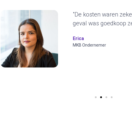
dit
"Het duurz
ons erg aa
jaren blijv
ontwerp en
visuals toe
Wilfred Verd
CYBERO