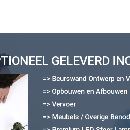
IONEEL GELEVERD INCL
=> Beurswand Ontwerp en V
=> Opbouwen en Afbouwen
=> Vervoer
=> Meubels / Overige Beno
=> Premium LED Sfeer Lam