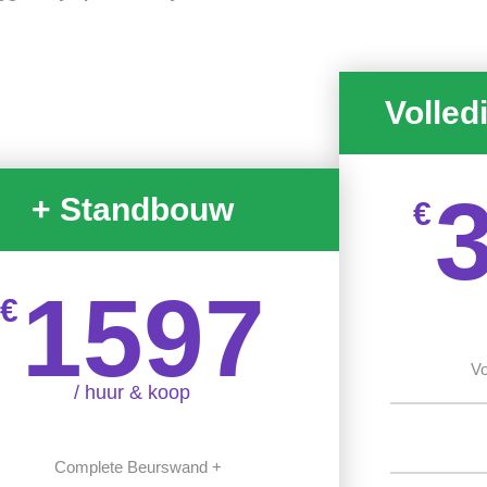
Volled
+ Standbouw
€
1597
€
Vo
/ huur & koop
Complete Beurswand +