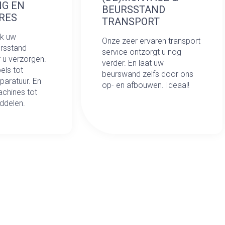
NG EN
BEURSSTAND
RES
TRANSPORT
ok uw
Onze zeer ervaren transport
rsstand
service ontzorgt u nog
r u verzorgen.
verder. En laat uw
els tot
beurswand zelfs door ons
aratuur. En
op- en afbouwen. Ideaal!
chines tot
ddelen.