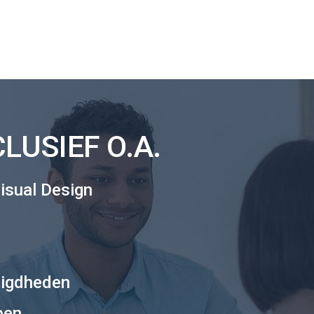
USIEF O.A.
isual Design
digdheden
pen