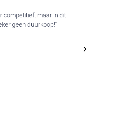
ame karakter van deze standbouw sprak
n. De geleverde beursstands kunnen we
en gebruiken. We zijn flexibel in het
 we kunnen steeds nieuwe, actuele
passen. Top!"
oold