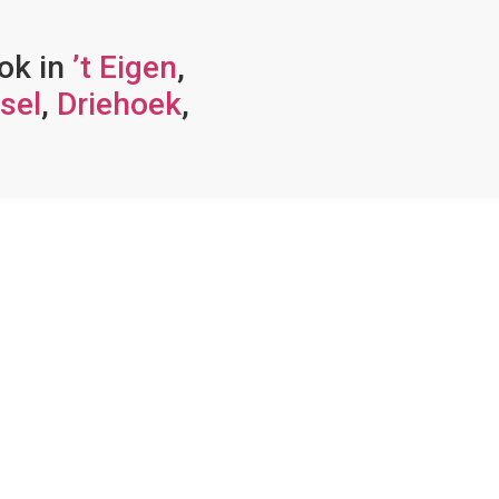
ook in
’t Eigen
,
sel
,
Driehoek
,