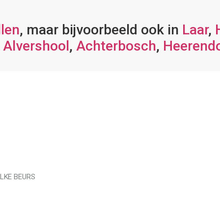
len
, maar bijvoorbeeld ook in
Laar
,
,
Alvershool
,
Achterbosch
,
Heerend
ELKE BEURS