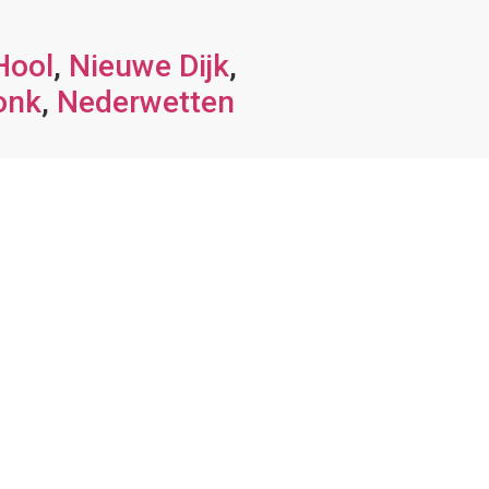
Hool
,
Nieuwe Dijk
,
onk
,
Nederwetten