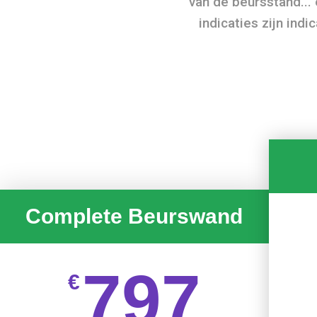
van de beursstand...
indicaties zijn indi
Complete Beurswand
797
€