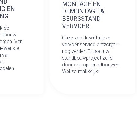
ND
MONTAGE EN
NG EN
DEMONTAGE &
ING
BEURSSTAND
VERVOER
ok de
andbouw
Onze zeer kwalitatieve
zorgen. Van
vervoer service ontzorgt u
 gewenste
nog verder. En laat uw
n van
standbouwproject zelfs
ot
door ons op- en afbouwen.
ddelen.
Wel zo makkelijk!