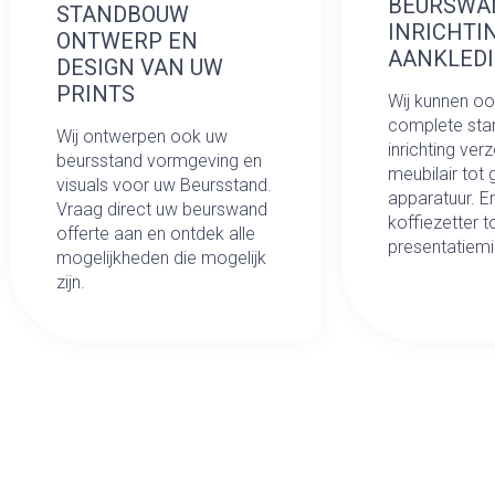
BEURSWA
STANDBOUW
INRICHTI
ONTWERP EN
AANKLED
DESIGN VAN UW
PRINTS
Wij kunnen o
complete st
Wij ontwerpen ook uw
inrichting ver
beursstand vormgeving en
meubilair tot
visuals voor uw Beursstand.
apparatuur. E
Vraag direct uw beurswand
koffiezetter t
offerte aan en ontdek alle
presentatiemi
mogelijkheden die mogelijk
zijn.