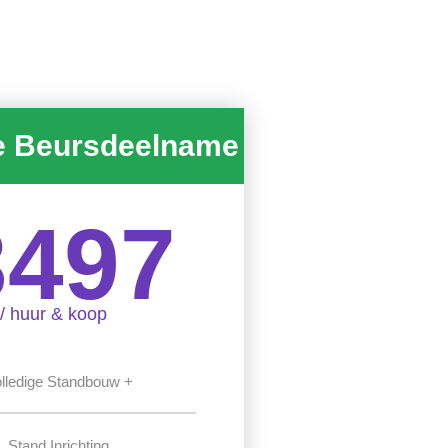
e Beursdeelname
3497
/ huur & koop
lledige Standbouw +
Stand Inrichting