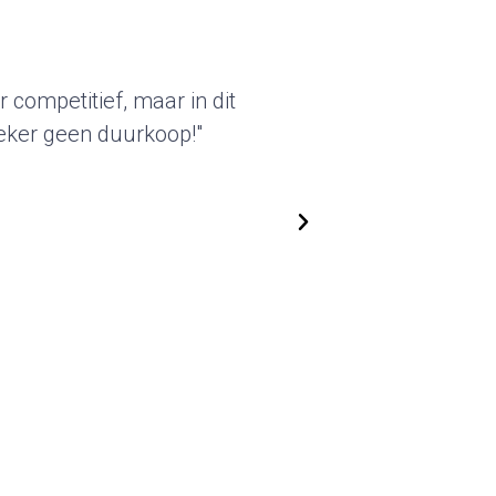
ame karakter van deze standbouw sprak
n. De geleverde beursstands kunnen we
en gebruiken. We zijn flexibel in het
 we kunnen steeds nieuwe, actuele
passen. Top!"
oold