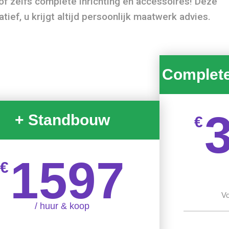
 of zelfs complete inrichting en accessoires! Deze
catief, u krijgt altijd persoonlijk maatwerk advies.
Complet
+ Standbouw
€
1597
€
Vo
/ huur & koop