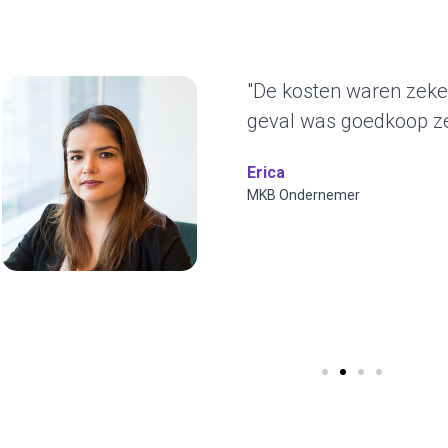
dit
"Het duurz
ons erg aa
jaren blijv
ontwerp en
visuals toe
Wilfred Verd
CYBERO