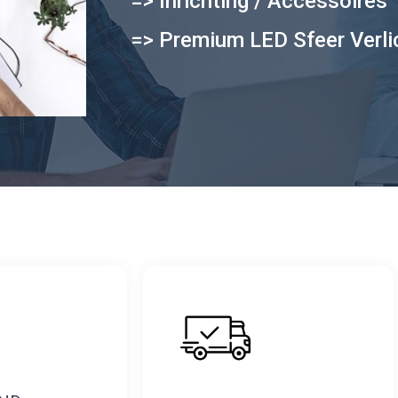
=> Inrichting / Accessoires
=> Premium LED Sfeer Verli