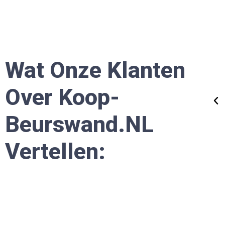
"De kosten waren zeker competitief, maar in 
geval was goedkoop zeker geen duurkoop!"
Wat Onze Klanten
Erica
Over Koop-
MKB Ondernemer
Beurswand.nL
Vertellen: