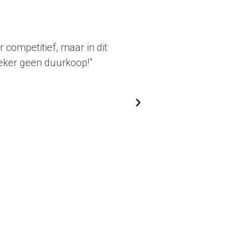
er van deze standbouw sprak
erde beursstands kunnen we
 We zijn flexibel in het
steeds nieuwe, actuele
!"