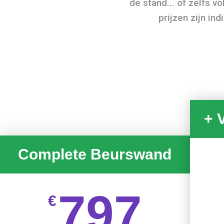
de stand... of zelfs v
prijzen zijn ind
+ 
Complete Beurswand
797
€