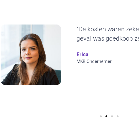
"Het duurzame karakt
ons erg aan. De gelev
jaren blijven gebruiken.
ontwerp en we kunnen 
visuals toepassen. Top
Wilfred Verdoold
CYBERO