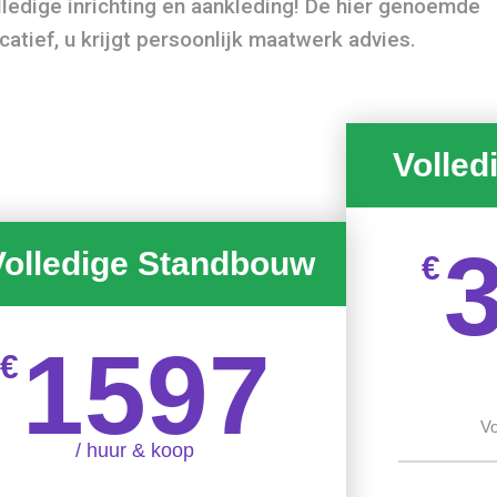
olledige inrichting en aankleding! De hier genoemde
icatief, u krijgt persoonlijk maatwerk advies.
Volled
Volledige Standbouw
€
1597
€
Vo
/ huur & koop