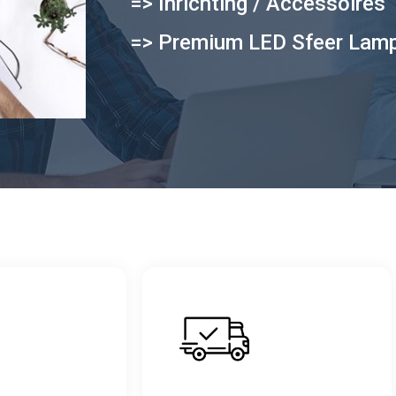
=> Inrichting / Accessoires
=> Premium LED Sfeer Lam