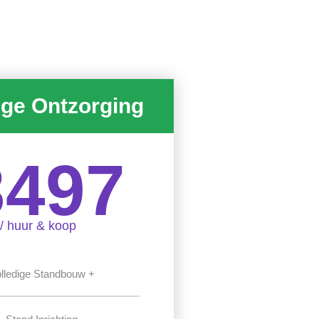
ige Ontzorging
3497
/ huur & koop
lledige Standbouw +