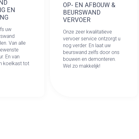
ND
OP- EN AFBOUW &
NG EN
BEURSWAND
ING
VERVOER
lfs uw
Onze zeer kwalitatieve
urswand
vervoer service ontzorgt u
len. Van alle
nog verder. En laat uw
gewenste
beurswand zelfs door ons
r. En van
bouwen en demonteren.
n koelkast tot
Wel zo makkelijk!