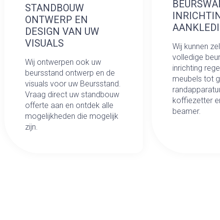
BEURSWA
STANDBOUW
INRICHTI
ONTWERP EN
AANKLED
DESIGN VAN UW
VISUALS
Wij kunnen ze
volledige be
Wij ontwerpen ook uw
inrichting rege
beursstand ontwerp en de
meubels tot 
visuals voor uw Beursstand.
randapparatuu
Vraag direct uw standbouw
koffiezetter e
offerte aan en ontdek alle
beamer.
mogelijkheden die mogelijk
zijn.