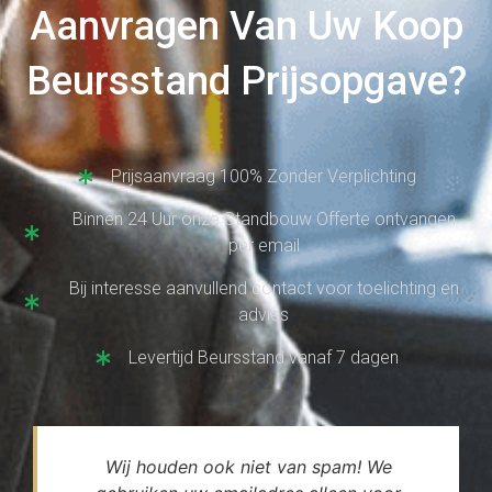
Aanvragen Van Uw Koop
Beursstand Prijsopgave?
Prijsaanvraag 100% Zonder Verplichting
Binnen 24 Uur onze Standbouw Offerte ontvangen
per email
Bij interesse aanvullend contact voor toelichting en
advies
Levertijd Beursstand vanaf 7 dagen
Wij houden ook niet van spam! We