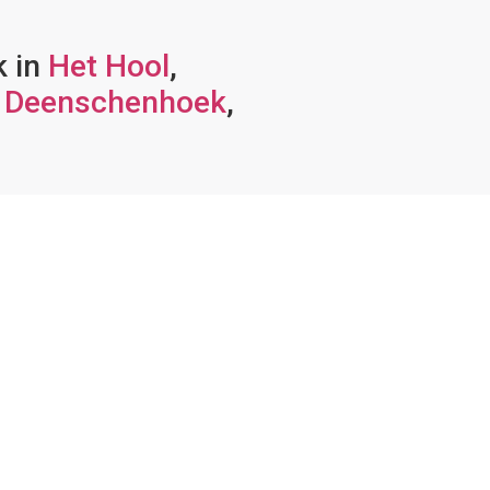
k in
Het Hool
,
,
Deenschenhoek
,