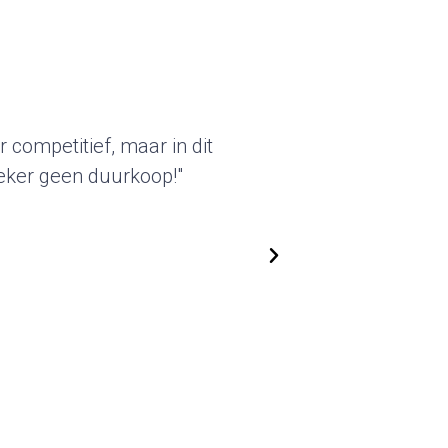
akter van deze standbouw sprak
eleverde beursstands kunnen we
ken. We zijn flexibel in het
nen steeds nieuwe, actuele
 Top!"