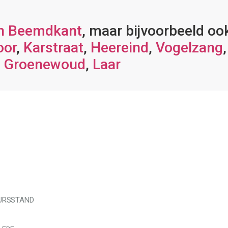
in Beemdkant
, maar bijvoorbeeld oo
oor
,
Karstraat
,
Heereind
,
Vogelzang
Groenewoud
,
Laar
EURSSTAND