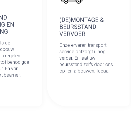
ND
(DE)MONTAGE &
NG EN
BEURSSTAND
ING
VERVOER
lfs de
Onze ervaren transport
andbouw
service ontzorgt u nog
r u regelen.
verder. En laat uw
 tot benodigde
beursstand zelfs door ons
r. En van
op- en afbouwen. Ideaal!
tot beamer.