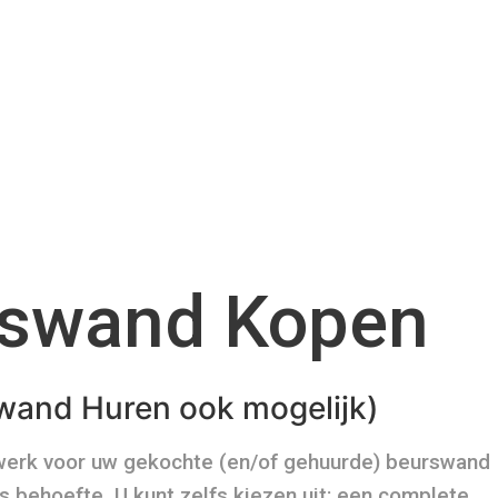
swand Kopen
wand Huren ook mogelijk)
werk voor uw gekochte (en/of gehuurde) beurswand
s behoefte. U kunt zelfs kiezen uit: een complete