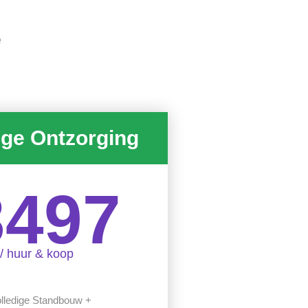
e
ige Ontzorging
3497
/ huur & koop
lledige Standbouw +