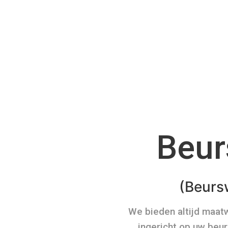
Beur
(Beurs
We bieden altijd maat
ingericht op uw beur