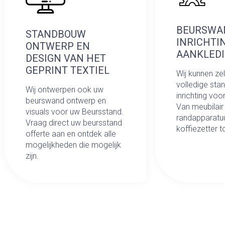
BEURSWA
STANDBOUW
INRICHTI
ONTWERP EN
AANKLED
DESIGN VAN HET
GEPRINT TEXTIEL
Wij kunnen ze
volledige st
Wij ontwerpen ook uw
inrichting voo
beurswand ontwerp en
Van meubilair
visuals voor uw Beursstand.
randapparatuu
Vraag direct uw beursstand
koffiezetter 
offerte aan en ontdek alle
mogelijkheden die mogelijk
zijn.