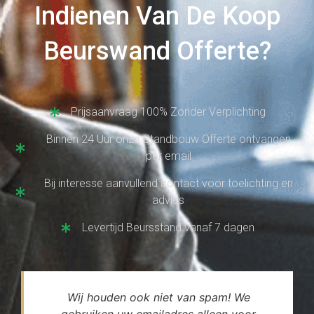
Indienen Van De Koop
Beurswand Offerte?
Prijsaanvraag 100% Zonder Verplichting
Binnen 24 Uur onze Standbouw Offerte ontvangen
per email
Bij interesse aanvullend contact voor toelichting en
advies
Levertijd Beursstand vanaf 7 dagen
Wij houden ook niet van spam! We