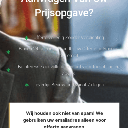
Prijsopgave?
Offerte volledig Zonder Verplichting
Binnen 24 Uur onze Standbouw Offerte ontvangen
per email
Bij interesse aanvullend contact voor toelichting en
advies
Levertijd Beursstand vanaf 7 dagen
Wij houden ook niet van spam! We
gebruiken uw emailadres alleen voor
offerte aanvragen.