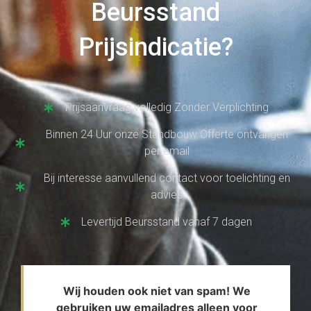
Beursstand
Prijsindicatie?
Prijsaanvraag volledig Zonder Verplichting
Binnen 24 Uur onze Standbouw Offerte ontvangen
per email
Bij interesse aanvullend contact voor toelichting en
advies
Levertijd Beursstand vanaf 7 dagen
Wij houden ook niet van spam! We
gebruiken uw emailadres alleen voor