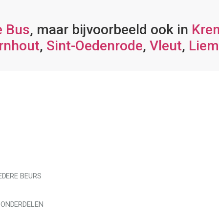
e Bus
, maar bijvoorbeeld ook in
Kre
rnhout
,
Sint-Oedenrode
,
Vleut
,
Lie
EDERE BEURS
 ONDERDELEN