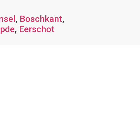
msel
,
Boschkant
,
mpde
,
Eerschot