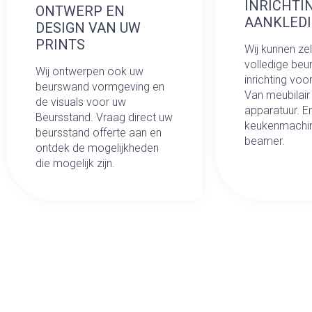
INRICHTI
ONTWERP EN
AANKLED
DESIGN VAN UW
PRINTS
Wij kunnen ze
volledige beu
Wij ontwerpen ook uw
inrichting voo
beurswand vormgeving en
Van meubilair
de visuals voor uw
apparatuur. E
Beursstand. Vraag direct uw
keukenmachin
beursstand offerte aan en
beamer.
ontdek de mogelijkheden
die mogelijk zijn.