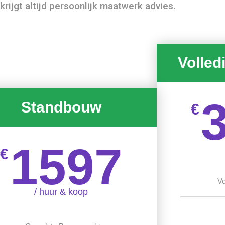
u krijgt altijd persoonlijk maatwerk advies.
Volled
Standbouw
€
1597
€
Vo
/ huur & koop