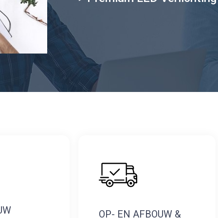
UW
OP- EN AFBOUW &