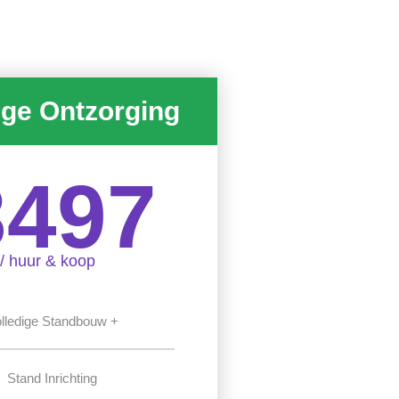
ige Ontzorging
3497
/ huur & koop
lledige Standbouw +
Stand Inrichting