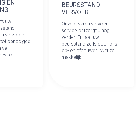
NG EN
BEURSSTAND
ING
VERVOER
lfs uw
Onze ervaren vervoer
rsstand
service ontzorgt u nog
r u verzorgen.
verder. En laat uw
 tot benodigde
beursstand zelfs door ons
n van
op- en afbouwen. Wel zo
es tot
makkelijk!