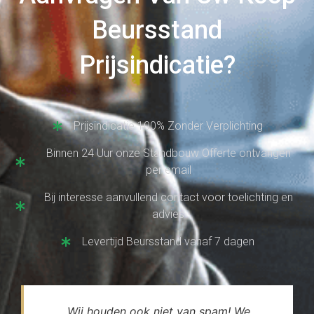
Beursstand
Prijsindicatie?
Prijsindicatie 100% Zonder Verplichting
Binnen 24 Uur onze Standbouw Offerte ontvangen
per email
Bij interesse aanvullend contact voor toelichting en
advies
Levertijd Beursstand vanaf 7 dagen
Wij houden ook niet van spam! We