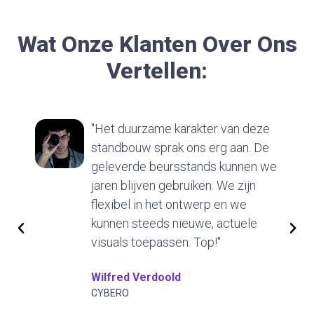
Wat Onze Klanten Over Ons
Vertellen:
e karakter van deze
"Wij waren om omd
rak ons erg aan. De
gekochte (basis) be
eursstands kunnen we
konden breiden me
 gebruiken. We zijn
diensten en de beu
het ontwerp en we
inrichting. Voor ee
s nieuwe, actuele
beursdeelname he
assen. Top!"
zelfs wat aanvulle
visuals bij gehuurd
oold
geen probleem."