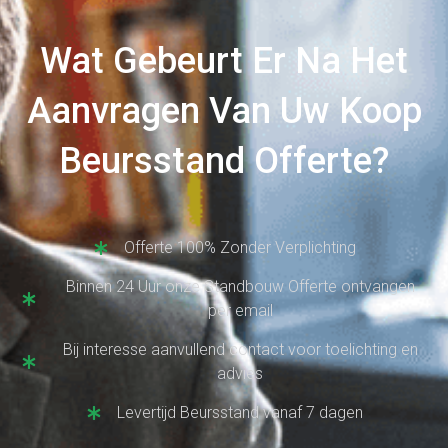
Wat Gebeurt Er Na Het
Aanvragen Van Uw Koop
Beursstand Offerte?
Offerte 100% Zonder Verplichting
Binnen 24 Uur onze Standbouw Offerte ontvangen
per email
Bij interesse aanvullend contact voor toelichting en
advies
Levertijd Beursstand vanaf 7 dagen