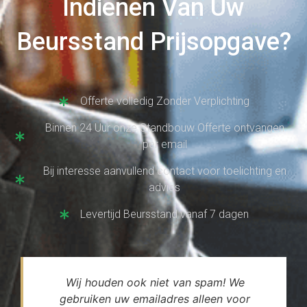
Indienen Van Uw
Beursstand Prijsopgave?
Offerte volledig Zonder Verplichting
Binnen 24 Uur onze Standbouw Offerte ontvangen
per email
Bij interesse aanvullend contact voor toelichting en
advies
Levertijd Beursstand vanaf 7 dagen
Wij houden ook niet van spam! We
gebruiken uw emailadres alleen voor